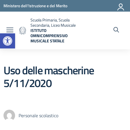
Vai ai contenuti
Vai al menu di navigazione
Vai al footer
Ministero dell'Istruzione e del Merito
Scuola Primaria, Scuola
Secondaria, Liceo Musicale
ISTITUTO
Open toolbar
OMNICOMPRENSIVO
MUSICALE STATALE
— Visita la pagina iniziale della scuola
Uso delle mascherine
5/11/2020
Personale scolastico