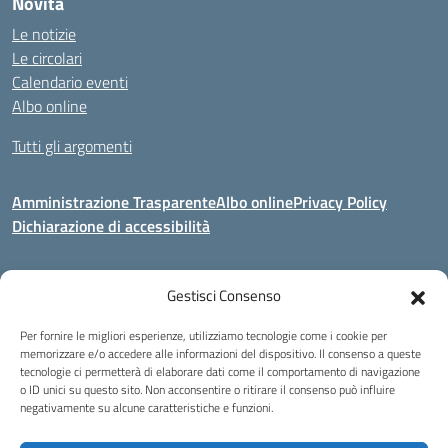
Novità
Le notizie
Le circolari
Calendario eventi
Albo online
Tutti gli argomenti
Amministrazione Trasparente
Albo online
Privacy Policy
Dichiarazione di accessibilità
Gestisci Consenso
Indirizzo:
Via Corridoni 34/36 Milano
Centralino:
02 88446647
Email:
miic8de001@istruzione.it
Per fornire le migliori esperienze, utilizziamo tecnologie come i cookie per
Posta elettronica certificata (PEC):
miic8de001@pec.istruzione.it
memorizzare e/o accedere alle informazioni del dispositivo. Il consenso a queste
tecnologie ci permetterà di elaborare dati come il comportamento di navigazione
Codice fiscale: 80124970155
o ID unici su questo sito. Non acconsentire o ritirare il consenso può influire
negativamente su alcune caratteristiche e funzioni.
Istituto Omnicomprensivo Musicale Statale
Via Corridoni 34/36 Milano | Tel. 02 88446647 Fax 02-88.440.328