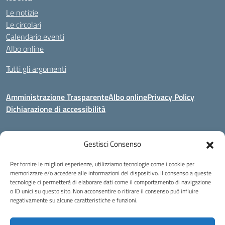
Le notizie
Le circolari
Calendario eventi
Albo online
Tutti gli argomenti
Amministrazione Trasparente
Albo online
Privacy Policy
Dichiarazione di accessibilità
Gestisci Consenso
Indirizzo:
Via Corridoni 34/36 Milano
Centralino:
02 88446647
Email:
miic8de001@istruzione.it
Per fornire le migliori esperienze, utilizziamo tecnologie come i cookie per
Posta elettronica certificata (PEC):
miic8de001@pec.istruzione.it
memorizzare e/o accedere alle informazioni del dispositivo. Il consenso a queste
tecnologie ci permetterà di elaborare dati come il comportamento di navigazione
Codice fiscale: 80124970155
o ID unici su questo sito. Non acconsentire o ritirare il consenso può influire
negativamente su alcune caratteristiche e funzioni.
Istituto Omnicomprensivo Musicale Statale
Via Corridoni 34/36 Milano | Tel. 02 88446647 Fax 02-88.440.328