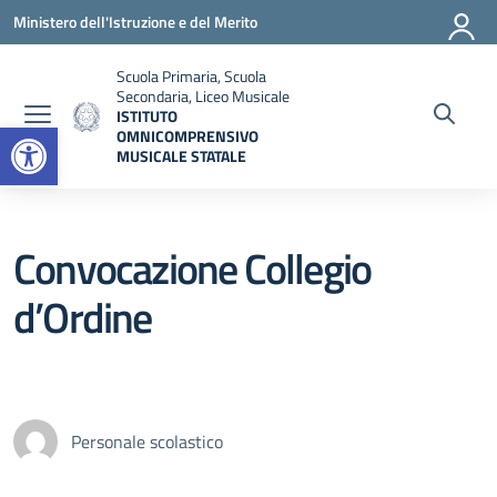
Vai ai contenuti
Vai al menu di navigazione
Vai al footer
Ministero dell'Istruzione e del Merito
Scuola Primaria, Scuola
Secondaria, Liceo Musicale
ISTITUTO
Open toolbar
OMNICOMPRENSIVO
MUSICALE STATALE
— Visita la pagina iniziale della scuola
Convocazione Collegio
d’Ordine
Personale scolastico