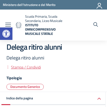
Vai ai contenuti
Vai al menu di navigazione
Vai al footer
Ministero dell'Istruzione e del Merito
Scuola Primaria, Scuola
Secondaria, Liceo Musicale
ISTITUTO
Open toolbar
OMNICOMPRENSIVO
MUSICALE STATALE
— Visita la pagina iniziale della scuola
Delega ritiro alunni
Delega ritiro alunni
Stampa / Condividi
Tipologia
Documento Generico
Indice della pagina