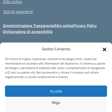
Albo online
Tutti gli argomenti
Amministrazione Trasparente
Albo online
Privacy Policy
Dichiarazione di accessibilità
Gestisci Consenso
Indirizzo:
Via Corridoni 34/36 Milano
Centralino:
02 88446647
Email:
miic8de001@istruzione.it
Per fornire le migliori esperienze, utilizziamo tecnologie come i cookie per
Posta elettronica certificata (PEC):
miic8de001@pec.istruzione.it
memorizzare e/o accedere alle informazioni del dispositivo. Il consenso a queste
tecnologie ci permetterà di elaborare dati come il comportamento di navigazione
Codice fiscale: 80124970155
o ID unici su questo sito. Non acconsentire o ritirare il consenso può influire
negativamente su alcune caratteristiche e funzioni.
Istituto Omnicomprensivo Musicale Statale
Via Corridoni 34/36 Milano | Tel. 02 88446647 Fax 02-88.440.328
miic8de001@istruzione.it | miic8de001@pec.istruzione.it
Accetta
C.F. 80124970155
Nega
Idea e progetto di Designers Italia