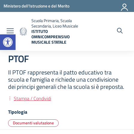
Vai ai contenuti
Vai al menu di navigazione
Vai al footer
Ministero dell'Istruzione e del Merito
Scuola Primaria, Scuola
Secondaria, Liceo Musicale
ISTITUTO
Open toolbar
OMNICOMPRENSIVO
MUSICALE STATALE
— Visita la pagina iniziale della scuola
PTOF
Il PTOF rappresenta il patto educativo tra
scuola e famiglia e richiede una condivisione
dei principi generali che la scuola si è preposta.
Stampa / Condividi
Tipologia
Documenti valutazione