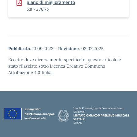
piano di miglioramento
pdf - 376 kb
Pubblicato:
21.09.2023
-
Revisione:
03.02.2025
Eccetto dove diversamente specificato, questo articolo è
stato rilasciato sotto Licenza Creative Commons
Attribuzione 4.0 Italia.
Scuola Primaria, Scuola Secondaria, Liceo
Musicale
ISTITUTO OMNICOMPRENSIVO MUSICALE
STATALE
Milano
— Visita la pagina iniziale della scuola