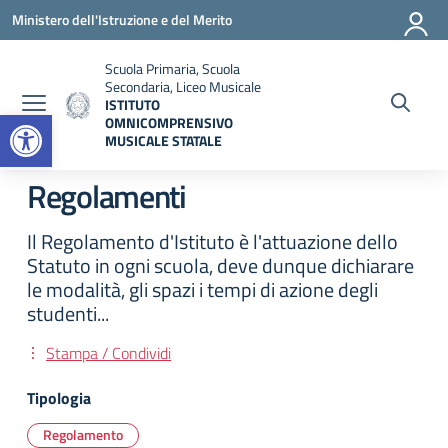
Vai ai contenuti
Vai al menu di navigazione
Vai al footer
Ministero dell'Istruzione e del Merito
Scuola Primaria, Scuola
Secondaria, Liceo Musicale
ISTITUTO
Open toolbar
OMNICOMPRENSIVO
MUSICALE STATALE
— Visita la pagina iniziale della scuola
Regolamenti
Il Regolamento d'Istituto è l'attuazione dello
Statuto in ogni scuola, deve dunque dichiarare
le modalità, gli spazi i tempi di azione degli
studenti...
Stampa / Condividi
Tipologia
Regolamento