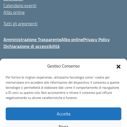
Calendario eventi
Albo online
Tutti gli argomenti
Amministrazione Trasparente
Albo online
Privacy Policy
Dichiarazione di accessibilità
Gestisci Consenso
Indirizzo:
Via Corridoni 34/36 Milano
Centralino:
02 88446647
Email:
miic8de001@istruzione.it
Per fornire le migliori esperienze, utilizziamo tecnologie come i cookie per
Posta elettronica certificata (PEC):
miic8de001@pec.istruzione.it
memorizzare e/o accedere alle informazioni del dispositivo. Il consenso a queste
tecnologie ci permetterà di elaborare dati come il comportamento di navigazione
Codice fiscale: 80124970155
o ID unici su questo sito. Non acconsentire o ritirare il consenso può influire
negativamente su alcune caratteristiche e funzioni.
Istituto Omnicomprensivo Musicale Statale
Via Corridoni 34/36 Milano | Tel. 02 88446647 Fax 02-88.440.328
miic8de001@istruzione.it | miic8de001@pec.istruzione.it
Accetta
C.F. 80124970155
Nega