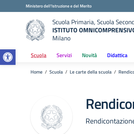
Vai ai contenuti
Vai al menu di navigazione
Vai al footer
Ministero dell'Istruzione e del Merito
Scuola Primaria, Scuola Second
ISTITUTO OMNICOMPRENSIVO
Milano
— Visita la pagina iniziale del
Open toolbar
ella scuola
Scuola
Servizi
Novità
Didattica
Home
Scuola
Le carte della scuola
Rendico
Rendicon
Rendicontazione