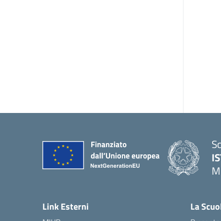
Sc
I
M
— 
Link Esterni
La Scuo