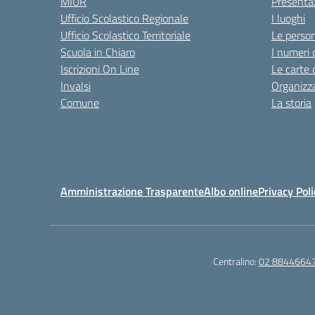
MIUR
Presenta
Ufficio Scolastico Regionale
I luoghi
Ufficio Scolastico Territoriale
Le perso
Scuola in Chiaro
I numeri 
Iscrizioni On Line
Le carte 
Invalsi
Organizz
Comune
La storia
Amministrazione Trasparente
Albo online
Privacy Poli
Centralino:
02 8844664