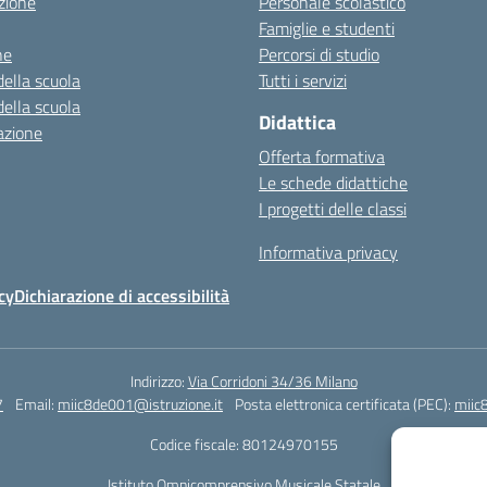
zione
Personale scolastico
Famiglie e studenti
ne
Percorsi di studio
della scuola
Tutti i servizi
della scuola
Didattica
azione
Offerta formativa
Le schede didattiche
I progetti delle classi
Informativa privacy
cy
Dichiarazione di accessibilità
Indirizzo:
Via Corridoni 34/36 Milano
7
Email:
miic8de001@istruzione.it
Posta elettronica certificata (PEC):
miic
Codice fiscale: 80124970155
Istituto Omnicomprensivo Musicale Statale