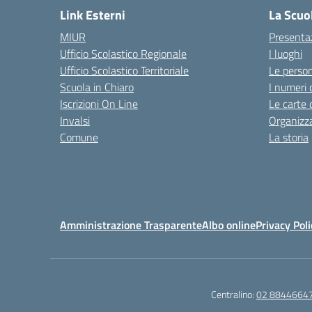
Link Esterni
La Scuo
MIUR
Presenta
Ufficio Scolastico Regionale
I luoghi
Ufficio Scolastico Territoriale
Le perso
Scuola in Chiaro
I numeri 
Iscrizioni On Line
Le carte 
Invalsi
Organizz
Comune
La storia
Amministrazione Trasparente
Albo online
Privacy Poli
Centralino:
02 8844664