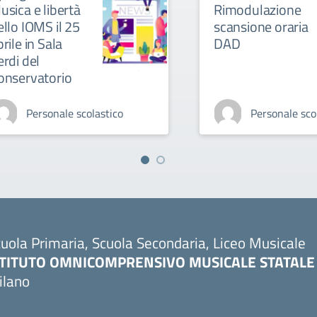
usica e libertà
Rimodulazione
ello IOMS il 25
scansione oraria
rile in Sala
DAD
erdi del
onservatorio
Personale scolastico
Personale sco
uola Primaria, Scuola Secondaria, Liceo Musicale
STITUTO OMNICOMPRENSIVO MUSICALE STATALE
ilano
Visita la pagina iniziale della scuola