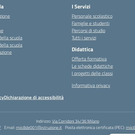
la
I Servizi
zione
Personale scolastico
Famiglie e studenti
ne
Percorsi di studio
della scuola
Tutti i servizi
della scuola
Didattica
azione
Offerta formativa
Le schede didattiche
I progetti delle classi
Informativa privacy
cy
Dichiarazione di accessibilità
Indirizzo:
Via Corridoni 34/36 Milano
7
Email:
miic8de001@istruzione.it
Posta elettronica certificata (PEC):
miic