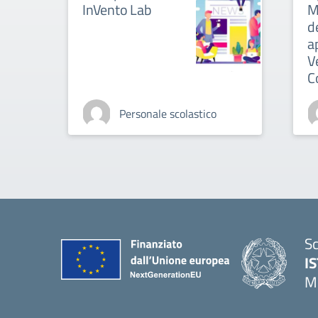
InVento Lab
M
d
ap
V
C
Personale scolastico
Sc
I
M
— 