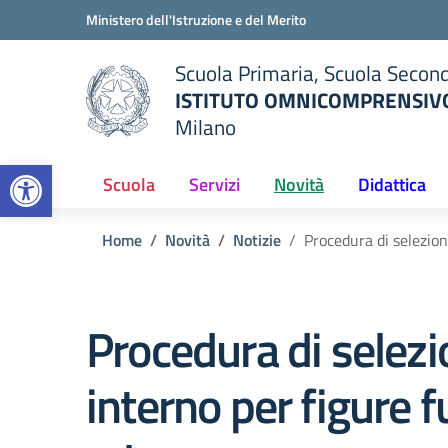
Vai ai contenuti
Vai al menu di navigazione
Vai al footer
Ministero dell'Istruzione e del Merito
Scuola Primaria, Scuola Second
ISTITUTO OMNICOMPRENSIVO
Milano
— Visita la pagina iniziale del
Open toolbar
ella scuola
Scuola
Servizi
Novità
Didattica
Home
Novità
Notizie
Procedura di selezion
Procedura di selezi
interno per figure f