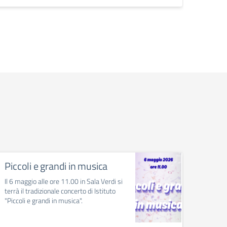
Piccoli e grandi in musica
Scho
Il 6 maggio alle ore 11.00 in Sala Verdi si
Anche q
terrà il tradizionale concerto di Istituto
parteci
"Piccoli e grandi in musica".
concors
delle c