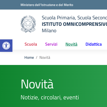
Vai ai contenuti
Vai al menu di navigazione
Vai al footer
Ministero dell'Istruzione e del Merito
Scuola Primaria, Scuola Second
ISTITUTO OMNICOMPRENSIVO
Milano
— Visita la pagina iniziale del
Open toolbar
ella scuola
Scuola
Servizi
Novità
Didattica
Home
Novità
Novità
Notizie, circolari, eventi