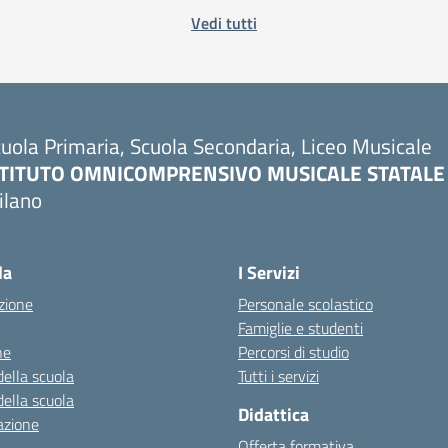
Vedi tutti
uola Primaria, Scuola Secondaria, Liceo Musicale
STITUTO OMNICOMPRENSIVO MUSICALE STATALE
ilano
Visita la pagina iniziale della scuola
la
I Servizi
zione
Personale scolastico
Famiglie e studenti
ne
Percorsi di studio
della scuola
Tutti i servizi
della scuola
Didattica
azione
Offerta formativa