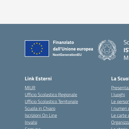
Sc
I
M
— 
Link Esterni
La Scuo
MIUR
Presenta
Ufficio Scolastico Regionale
I luoghi
Ufficio Scolastico Territoriale
Le perso
Scuola in Chiaro
I numeri 
Iscrizioni On Line
Le carte 
Invalsi
Organizz